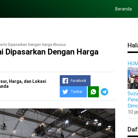
Beranda
Hal
esmi Dipasarkan Dengan Harga Khusus
i Dipasarkan Dengan Harga
HOM
Facebook
osur, Harga, dan Lokasi
Anda
Twitter
Suzu
Pere
Dimo
10 j
Daf