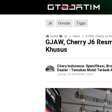
J6
Omoda
Tiggo
Home
J6
news
GJAW, Cherry J6 R
GJAW, Cherry J6 Resm
Khusus
Chery Indonesia: Spesifikasi, Br
Dealer - Temukan Mobil Terbaik 
Jumat, 22 November 2024