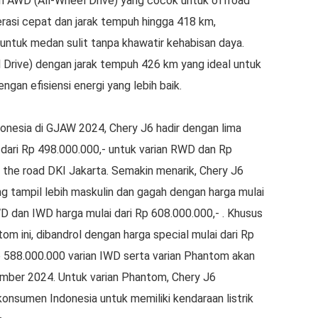
n AWD (All-Wheel Drive) yang cocok untuk offroad
asi cepat dan jarak tempuh hingga 418 km,
f untuk medan sulit tanpa khawatir kehabisan daya.
 Drive) dengan jarak tempuh 426 km yang ideal untuk
ngan efisiensi energi yang lebih baik.
onesia di GJAW 2024, Chery J6 hadir dengan lima
i dari Rp 498.000.000,- untuk varian RWD dan Rp
n the road DKI Jakarta. Semakin menarik, Chery J6
g tampil lebih maskulin dan gagah dengan harga mulai
WD dan IWD harga mulai dari Rp 608.000.000,- . Khusus
om ini, dibandrol dengan harga special mulai dari Rp
 588.000.000 varian IWD serta varian Phantom akan
ember 2024. Untuk varian Phantom, Chery J6
konsumen Indonesia untuk memiliki kendaraan listrik