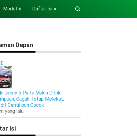
Model
Daftar Isi
⏬
⏬
aman Depan
E
ki Jimny 5-Pintu Makin Dilirik
mpuan, Gagah Tetap Melekat,
dif Centil pun Cocok
am yang lalu
tar Isi