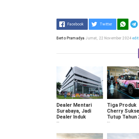
Facebook
Twitter
Berto Pramadya
Jumat, 22 November 2024
edit
Dealer Mentari
Tiga Produk
Surabaya, Jadi
Cherry Suks
Dealer Induk
Tutup Tahun 
Terbesar Cherry Di
Dengan Pres
Jawa Timur
Impresif