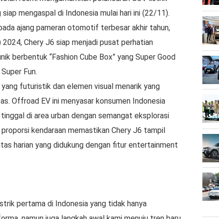
ap mengaspal di Indonesia mulai hari ini (22/11).
pada ajang pameran otomotif terbesar akhir tahun,
024, Chery J6 siap menjadi pusat perhatian
unik berbentuk “Fashion Cube Box” yang Super Good
 Super Fun.
 yang futuristik dan elemen visual menarik yang
s. Offroad EV ini menyasar konsumen Indonesia
n tinggal di area urban dengan semangat eksplorasi
an proporsi kendaraan memastikan Chery J6 tampil
tas harian yang didukung dengan fitur entertainment
strik pertama di Indonesia yang tidak hanya
ma, namun juga langkah awal kami menuju tren baru