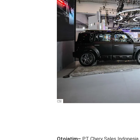
CSI
Otojatim–
PT Chery Sales Indonesia 