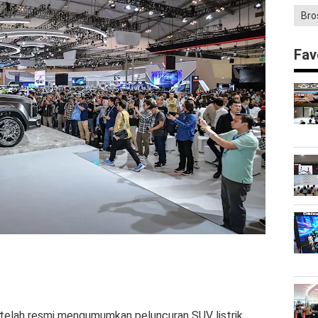
Bro
Fav
telah resmi mengumumkan peluncuran SUV listrik