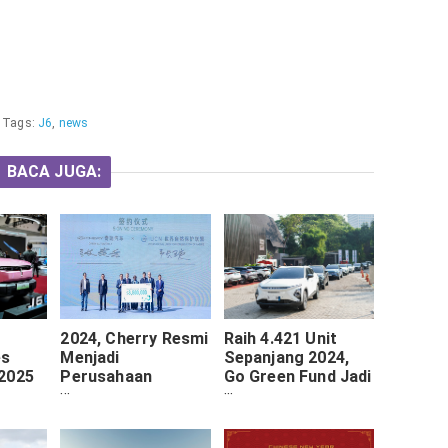
Tags:
J6
,
news
BACA JUGA:
2024, Cherry Resmi
Raih 4.421 Unit
es
Menjadi
Sepanjang 2024,
2025
Perusahaan
Go Green Fund Jadi
tasi
Otomotif Di Cina
Senjata Andalan
Yang Mencapai
Cherry Dalam
Angka 2 Digit
Pemasaran Omoda