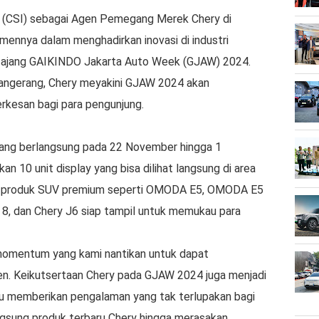
 (CSI) sebagai Agen Pemegang Merek Chery di
mennya dalam menghadirkan inovasi di industri
m ajang GAIKINDO Jakarta Auto Week (GJAW) 2024.
Tangerang, Chery meyakini GJAW 2024 akan
rkesan bagi para pengunjung.
yang berlangsung pada 22 November hingga 1
10 unit display yang bisa dilihat langsung di area
lini produk SUV premium seperti OMODA E5, OMODA E5
, dan Chery J6 siap tampil untuk memukau para
momentum yang kami nantikan untuk dapat
en. Keikutsertaan Chery pada GJAW 2024 juga menjadi
lu memberikan pengalaman yang tak terlupakan bagi
angsung produk terbaru Chery hingga merasakan