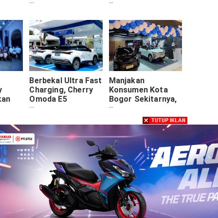
Keselamatan Aktif
Dealer Cherry Ke-
Ketika Lulus Uji
42 Yang Dibuka
Tabrak
Berbekal Ultra Fast
Manjakan
y
Charging, Cherry
Konsumen Kota
kan
Omoda E5
Bogor Sekitarnya,
il
Tuntaskan PLN
City Store
Mobile Eventure
Cibinong Resmi
Dibuka
Post Sebelumnya
Post Selanjutnya
y Policy
HOME