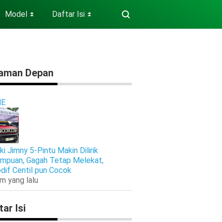
Model
Daftar Isi
⏬
⏬
aman Depan
E
ki Jimny 5-Pintu Makin Dilirik
mpuan, Gagah Tetap Melekat,
dif Centil pun Cocok
am yang lalu
tar Isi