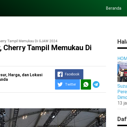
Beranda
Hal
 Cherry Tampil Memukau Di GJAW 2024
y, Cherry Tampil Memukau Di
HOM
Facebook
osur, Harga, dan Lokasi
Anda
Twitter
Suzu
Pere
Dimo
13 j
Daf