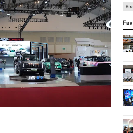
Bro
Fav