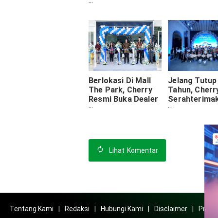
Jutaan Di
Makassar
Berlokasi Di Mall
Jelang Tutup
The Park, Cherry
Tahun, Cherr
Resmi Buka Dealer
Serahterima
Di Solo
5000 Unit Mob
Listrik Ke
Pelanggan
Lihat
Komentar
Tentang Kami
Redaksi
Hubungi Kami
Disclaimer
Privac