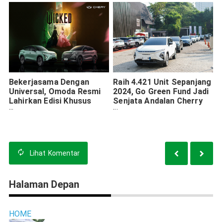
Bekerjasama Dengan
Raih 4.421 Unit Sepanjang
Universal, Omoda Resmi
2024, Go Green Fund Jadi
Lahirkan Edisi Khusus
Senjata Andalan Cherry
Menyambut Perilisan Film
Dalam Pemasaran Omoda
Wicked
E5
Lihat
Komentar
Halaman Depan
HOME